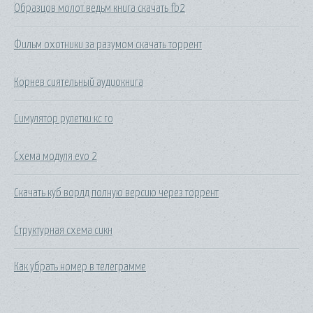
Образцов молот ведьм книга скачать fb2
Фильм охотники за разумом скачать торрент
Корнев сиятельный аудиокнига
Симулятор рулетки кс го
Схема модуля evo 2
Скачать куб ворлд полную версию через торрент
Структурная схема сикн
Как убрать номер в телеграмме