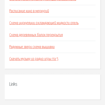
Расписание кино в меркурий
Схема циркуляции охлаждающей жидкости опель
Схема деревянных балок перекрытия
Радужные звери схема вышивки
Скачать музыку из радио игры гта 5
Links