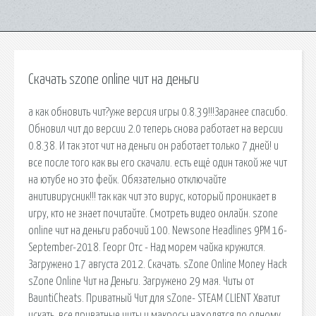
Скачать szone online чит на деньги
а как обновить чит?уже версия игры 0.8.39!!!Заранее спасибо.
Обновил чит до версии 2.0 теперь снова работает на версии
0.8.38. И так этот чит на деньги он работает только 7 дней! и
все после того как вы его скачали. есть ещё один такой же чит
на ютубе но это фейк. Обязательно отключайте
анитивирусник!!! так как чит это вирус, который проникает в
игру, кто не знает почитайте. Смотреть видео онлайн. szone
online чит на деньги рабочий 100. Newsone Headlines 9PM 16-
September-2018. Георг Отс - Над морем чайка кружится.
Загружено 17 августа 2012. Скачать. sZone Online Money Hack
sZone Online Чит на Деньги. Загружено 29 мая. Читы от
BauntiCheats. Приватный Чит для sZone- STEAM CLIENT Хватит
искать, все приватные читы и макросы находятся по одному