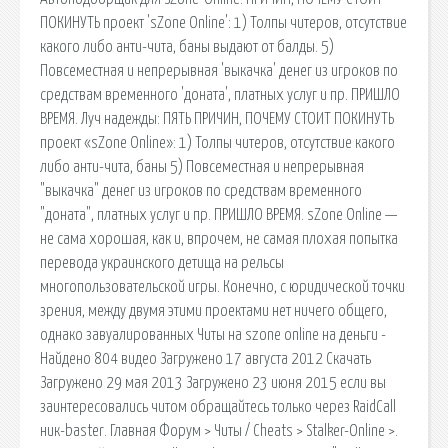
ПОКИНУТЬ проект 'sZone Online': 1) Толпы читеров, отсутствие
какого либо анти-чита, баны выдают от балды. 5)
Повсеместная и непрерывная 'выкачка' денег из игроков по
средствам временного 'доната', платных услуг и пр. ПРИШЛО
ВРЕМЯ. Луч надежды: ПЯТЬ ПРИЧИН, ПОЧЕМУ СТОИТ ПОКИНУТЬ
проект «sZone Online»: 1) Толпы читеров, отсутствие какого
либо анти-чита, баны 5) Повсеместная и непрерывная
"выкачка" денег из игроков по средствам временного
"доната", платных услуг и пр. ПРИШЛО ВРЕМЯ. sZone Online —
не сама хорошая, как и, впрочем, не самая плохая попытка
перевода украинского детища на рельсы
многопользовательской игры. Конечно, с юридической точки
зрения, между двумя этими проектами нет ничего общего,
однако завуалированных Читы на szone online на деньги -
Найдено 804 видео Загружено 17 августа 2012 Скачать
Загружено 29 мая 2013 Загружено 23 июня 2015 если вы
заинтересовались читом обращайтесь только через RaidCall
ник-baster. Главная Форум > Читы / Cheats > Stalker-Online >.