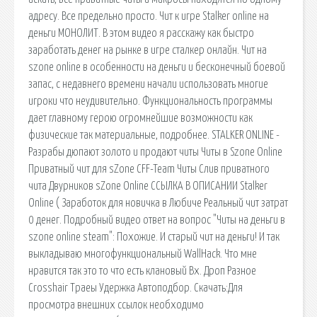
адресу. Все предельно просто. Чит к игре Stalker online на
деньги МОНОЛИТ. В этом видео я расскажу как быстро
заработать денег на рынке в игре сталкер онлайн. Чит на
szone online в особенности на деньги и бесконечный боевой
запас, с недавнего времени начали использовать многие
игроки что неудивительно. Функциональность программы
дает главному герою огромнейшие возможности как
физические так материальные, подробнее. STALKER ONLINE -
Разрабы дюпают золото и продают читы Читы в Szone Online
Приватный чит для sZone CFF-Team Читы Слив приватного
чита Двурников sZone Online ССЫЛКА В ОПИСАНИИ Stalker
Online ( Заработок для новичка в Любиче Реальный чит затрат
0 денег. Подробный видео ответ на вопрос "Читы на деньги в
szone online steam": Похожие. И старый чит на деньги! И так
выкладываю многофункциональный WallHack. Что мне
нравится так это то что есть клановый Вх. Дроп Разное
Crosshair Траеы Удержка Автоподбор. Скачать:Для
просмотра внешних ссылок необходимо