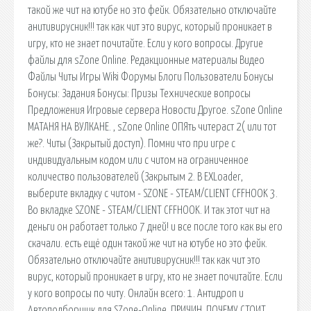
такой же чит на ютубе но это фейк. Обязательно отключайте
анитивирусник!!! так как чит это вирус, который проникает в
игру, кто не знает почитайте. Если у кого вопросы. Другие
файлы для sZone Online. Редакционные материалы Видео
Файлы Читы Игры Wiki Форумы Блоги Пользователи Бонусы
Бонусы: Задания Бонусы: Призы Технические вопросы
Предложения Игровые сервера Новости Другое. sZone Online
МАТАНЯ НА ВУЛКАНЕ. , sZone Online ОПЯть читераст 2( или тот
же?. Читы (Закрытый доступ). Помни что при игре с
индивидуальным кодом или с читом на ограниченное
количество пользователей (Закрытым 2. В EXLoader,
выберите вкладку с читом - SZONE - STEAM/CLIENT CFFHOOK 3.
Во вкладке SZONE - STEAM/CLIENT CFFHOOK. И так этот чит на
деньги он работает только 7 дней! и все после того как вы его
скачали. есть ещё один такой же чит на ютубе но это фейк.
Обязательно отключайте анитивирусник!!! так как чит это
вирус, который проникает в игру, кто не знает почитайте. Если
у кого вопросы по читу. Онлайн всего: 1. Антидроп и
Автоподборщик для SZone-Online. ПРИЧИН, ПОЧЕМУ СТОИТ