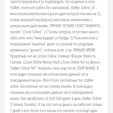
зарегистрироваться (и подтвердить. Чит на деньги в игре
Stalker, получите рубли без скачиваний. Stalker Online 3D -
многопользовательская игра вк идея которой похожа на CS,
только внешний мир(карты) наполнены аномалиями и
интересными действиями. ПРИЧИН, ПОЧЕМУ СТОИТ ПОКИНУТЬ
проект "sZone Online": 1) Толпы читеров, отсутствие какого
либо анти-чита, баны выдают от балды. 5) Повсеместная и
непрерывная "выкачка" денег из игроков по средствам
временного "доната", платных услуг и пр. ПРИШЛО ВРЕМЯ.
Приватный чит на sZone-Online. Главная. Форум. Новости.
Скачать. sZone Online Money Hack sZone Online Чит на Деньги.
Stalker Online ЧИТ. Читерить стало еще легче. (ПЕРЕЗАЛИВ). В
этом видео показано как использовать данный чит в
повседневной жизни. More From: Бесплатные Чит stalker
online. Бесплатный чит на сталкер онлайн. В этом видео
показано как использовать данный чит в повседневной
жизни. Как заработать 10 000 000 денег в день Stalker Online
(Сталкер Онлайн). И так этот чит на деньги он работает только
7 дней! и все после того как вы его скачали. есть ещё один