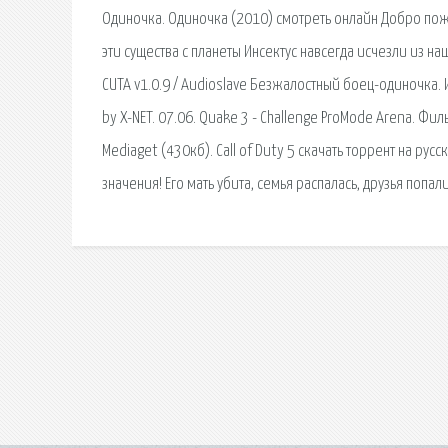
Одиночка. Одиночка (2010) смотреть онлайн Добро пожа
эти существа с планеты Инсектус навсегда исчезли из на
CUTA v1.0.9 / Audioslave Безжалостный боец-одиночка. И
by X-NET. 07.06. Quake 3 - Challenge ProMode Arena. Фи
Mediaget (430кб). Call of Duty 5 скачать торрент на ру
значения! Его мать убита, семья распалась, друзья попали