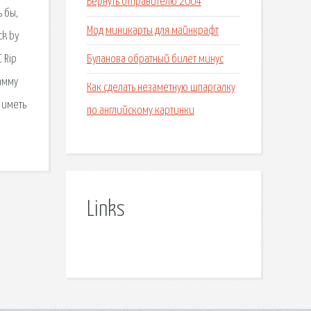
Вернуть отправителю 2004
 бы,
Мод миникарты для майнкрафт
ck by
Буланова обратный билет минус
 Rip
рамму
Как сделать незаметную шпаргалку
т иметь
по английскому картинки
Links