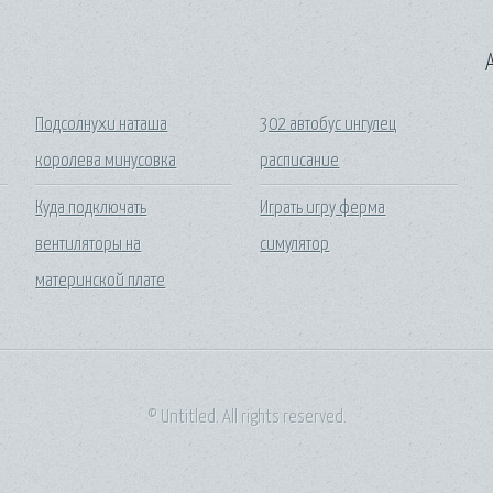
A
Подсолнухи наташа
302 автобус ингулец
королева минусовка
расписание
Куда подключать
Играть игру ферма
вентиляторы на
симулятор
материнской плате
© Untitled. All rights reserved.