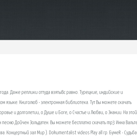
года. Даже реплики оттуда взятыВс равно. Турецкие, индийские и
м языке. Книголюб - электронная библиотека. Тут Вы можете скачать
оровье и долголетии, о Душе и Боге, о Счастье и Любви, о Знании. На этой
н песню Дойчен Зольдатен. Вы можете бесплатно скачать mp3 Инна Вальт
 Концертный зал Мир ). Dokumentalist videos Play all гр. БумеR - Судьба