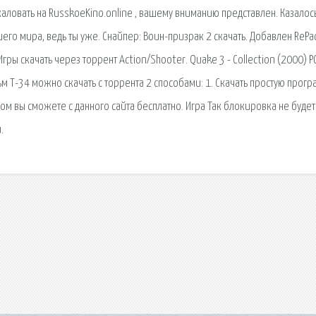
ловать на RusskoeKino.online , вашему вниманию представлен. Казалось
шего мира, ведь ты уже. Снайпер: Воин-призрак 2 скачать. Добавлен RePa
гры скачать через торрент Action/Shooter. Quake 3 - Collection (2000) PC
льм Т-34 можно скачать с торрента 2 способами: 1. Скачать простую прог
сском вы сможете с данного сайта бесплатно. Игра Так блокировка не буде
.