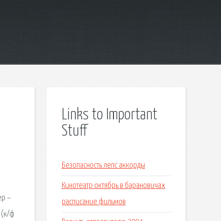
Links to Important
Stuff
Безопасность лепс аккорды
Кинотеатр октябрь в барановичах
ер –
расписание фильмов
 (к/ф