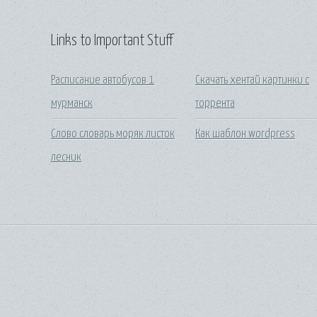
Links to Important Stuff
Расписание автобусов 1
Скачать хентай картинки с
мурманск
торрента
Слово словарь моряк листок
Как шаблон wordpress
лесник