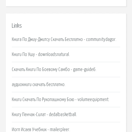
Links
Книга По Джиу-Джитсу Скачать Бесплатно - communitydagor.
Книги По Ушу - downloadsnatural.
Скачать Книги По Боевому Самбо - game-guide6.
аудиокниги скачать бесплатно.
Книги Скачать По Рукопашному Бою - volumeequipment.
Книгу Пенчак-Силат - dedalbasketball.
Иогп Исаев Учебник - mailerpleer.