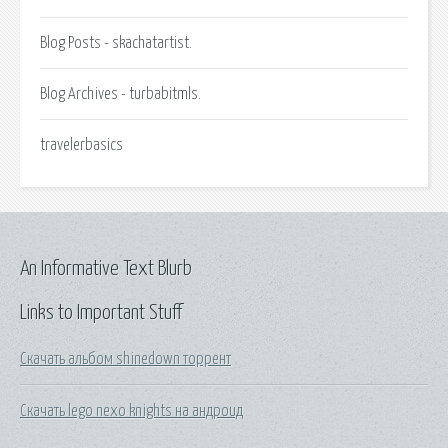
Blog Posts - skachatartist.
Blog Archives - turbabitmls.
travelerbasics
An Informative Text Blurb
Links to Important Stuff
Скачать альбом shinedown торрент
Скачать lego nexo knights на андроид