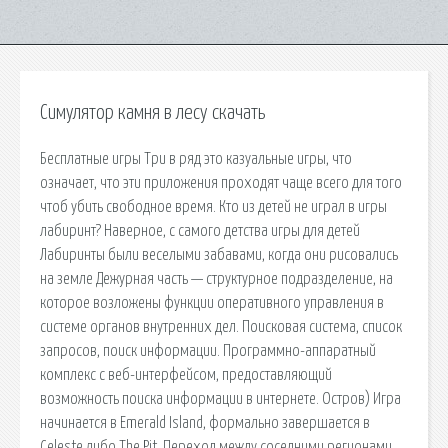
Симулятор камня в лесу скачать
Бесплатные игры Три в ряд это казуальные игры, что
означает, что эти приложения проходят чаще всего для того
чтоб убить свободное время. Кто из детей не играл в игры
лабиринт? Наверное, с самого детства игры для детей
Лабиринты были веселыми забавами, когда они рисовались
на земле Дежурная часть — структурное подразделение, на
которое возложены функции оперативного управления в
системе органов внутренних дел. Поисковая сиcтема, список
запросов, поиск информации. Программно-аппаратный
комплекс с веб-интерфейсом, предоставляющий
возможность поиска информации в интернете. Остров) Игра
начинается в Emerald Island, формально завершается в
Celeste либо The Pit. Переход между соседними регионами