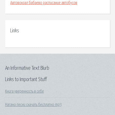
Автовокзал бабаево расписание автобусов
Links
An Informative Text Blurb
Links to Important Stuff
Книга уверенность в себе
Нагано песни скачать бесплатно mp3