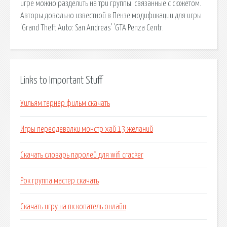
игре можно разделить на три группы: связанные с сюжетом.
Авторы довольно известной в Пензе модификации для игры
'Grand Theft Auto: San Andreas' 'GTA Penza Centr.
Links to Important Stuff
Уильям тернер фильм скачать
Игры переодевалки монстр хай 13 желаний
Скачать словарь паролей для wifi cracker
Рок группа мастер скачать
Скачать игру на пк копатель онлайн