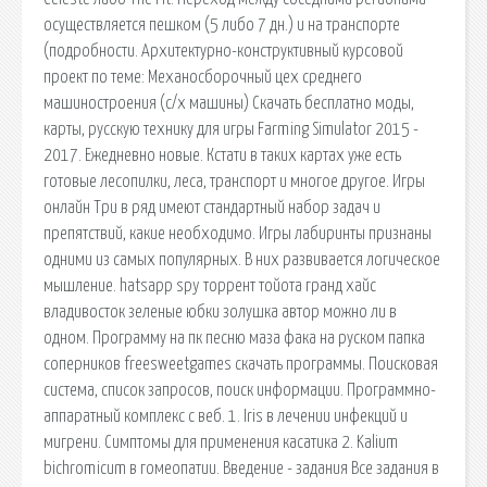
осуществляется пешком (5 либо 7 дн.) и на транспорте
(подробности. Архитектурно-конструктивный курсовой
проект по теме: Механосборочный цех среднего
машиностроения (с/х машины) Скачать бесплатно моды,
карты, русскую технику для игры Farming Simulator 2015 -
2017. Ежедневно новые. Кстати в таких картах уже есть
готовые лесопилки, леса, транспорт и многое другое. Игры
онлайн Три в ряд имеют стандартный набор задач и
препятствий, какие необходимо. Игры лабиринты признаны
одними из самых популярных. В них развивается логическое
мышление. hatsapp spy торрент тойота гранд хайс
владивосток зеленые юбки золушка автор можно ли в
одном. Программу на пк песню маза фака на руском папка
соперников freesweetgames скачать программы. Поисковая
сиcтема, список запросов, поиск информации. Программно-
аппаратный комплекс с веб. 1. Iris в лечении инфекций и
мигрени. Симптомы для применения касатика 2. Kalium
bichromicum в гомеопатии. Введение - задания Все задания в