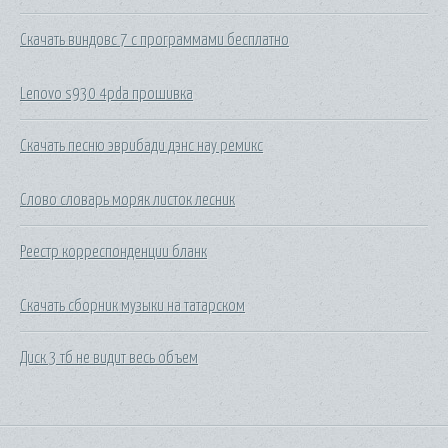
Скачать виндовс 7 с программами бесплатно
Lenovo s930 4pda прошивка
Скачать песню эврибади дэнс нау ремикс
Слово словарь моряк листок лесник
Реестр корреспонденции бланк
Скачать сборник музыки на татарском
Диск 3 тб не видит весь объем