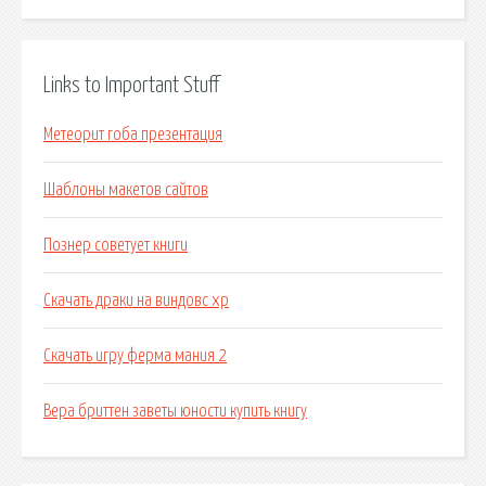
Links to Important Stuff
Метеорит гоба презентация
Шаблоны макетов сайтов
Познер советует книги
Скачать драки на виндовс xp
Скачать игру ферма мания 2
Вера бриттен заветы юности купить книгу