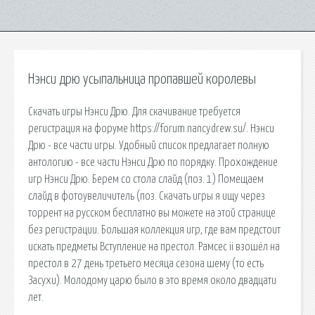
Нэнси дрю усыпальница пропавшей королевы
Скачать игры Нэнси Дрю. Для скачивание требуется
регистрация на форуме https://forum.nancydrew.su/. Нэнси
Дрю - все части игры. Удобный список предлагает полную
антологию - все части Нэнси Дрю по порядку. Прохождение
игр Нэнси Дрю. Берем со стола слайд (поз. 1) Помещаем
слайд в фотоувеличитель (поз. Скачать игры я ищу через
торрент на русском бесплатно вы можете на этой странице
без регистрации. Большая коллекция игр, где вам предстоит
искать предметы Вступление на престол. Рамсес ii взошёл на
престол в 27 день третьего месяца сезона шему (то есть
Засухи). Молодому царю было в это время около двадцати
лет.