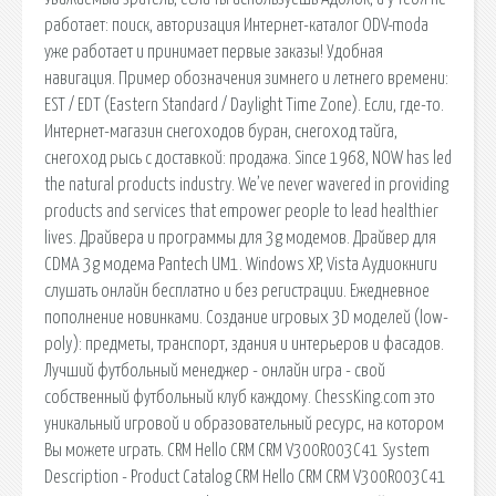
работает: поиск, авторизация Интернет-каталог ODV-moda
уже работает и принимает первые заказы! Удобная
навигация. Пример обозначения зимнего и летнего времени:
EST / EDT (Eastern Standard / Daylight Time Zone). Если, где-то.
Интернет-магазин снегоходов буран, снегоход тайга,
снегоход рысь с доставкой: продажа. Since 1968, NOW has led
the natural products industry. We’ve never wavered in providing
products and services that empower people to lead healthier
lives. Драйвера и программы для 3g модемов. Драйвер для
CDMA 3g модема Pantech UM1. Windows XP, Vista Аудиокниги
слушать онлайн бесплатно и без регистрации. Ежедневное
пополнение новинками. Создание игровых 3D моделей (low-
poly): предметы, транспорт, здания и интерьеров и фасадов.
Лучший футбольный менеджер - онлайн игра - свой
собственный футбольный клуб каждому. ChessKing.com это
уникальный игровой и образовательный ресурс, на котором
Вы можете играть. CRM Hello CRM CRM V300R003C41 System
Description - Product Catalog CRM Hello CRM CRM V300R003C41