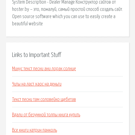
System Description - Dealer Manage Конструктор сайтов от
hoster.by – это, пожалуй, самый простой способ создать сайт.
Open source software which you can use to easily create a
beautiful website
Links to Important Stuff
Минус текст песни ани лорак солнце
Читы на ласт хаос на деньги
Текст песни там соловейко щебетав
Вдали от безумной толпы книга купить
Все книги катрин панколь