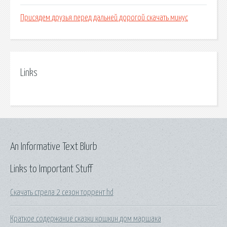
Присядем друзья перед дальней дорогой скачать минус
Links
An Informative Text Blurb
Links to Important Stuff
Скачать стрела 2 сезон торрент hd
Краткое содержание сказки кошкин дом маршака