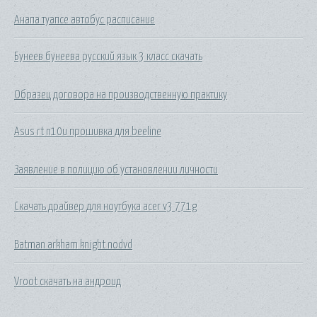
Анапа туапсе автобус расписание
Бунеев бунеева русский язык 3 класс скачать
Образец договора на производственную практику
Asus rt n10u прошивка для beeline
Заявление в полицию об установлении личности
Скачать драйвер для ноутбука acer v3 771g
Batman arkham knight nodvd
Vroot скачать на андроид