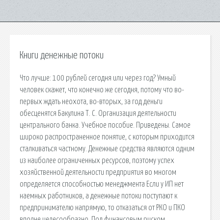
Книги денежные потоки
Что лучше: 100 рублей сегодня или через год? Умный
человек скажет, что конечно же сегодня, потому что во-
первых ждать неохота, во-вторых, за год деньги
обесценятся Бакулина Т. С. Организация деятельности
центрального банка. Учебное пособие. Приведены. Самое
широко распространенное понятие, с которым приходится
сталкиваться частному. Денежные средства являются одним
из наиболее ограниченных ресурсов, поэтому успех
хозяйственной деятельности предприятия во многом
определяется способностью менеджмента Если у ИП нет
наемных работников, а денежные потоки поступают к
предпринимателю напрямую, то отказаться от РКО и ПКО
вполне целесообразно. Под финансовым риском