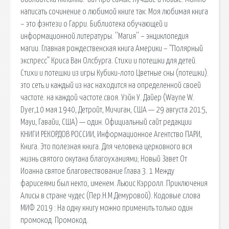
написать сочинение о любимой книге так: Моя любимая книга
– это фэнтези о Гарри. Библиотека обучающей и
информационной литературы. ''Магия'' – энциклопедия
магии. Главная рождественская книга Америки – “Полярный
экспресс” Криса Ван Олсбурга. Стихи и потешки для детей.
Стихи и потешки из игры Кубики-лото Цветные сны (потешки).
это сеть.и каждый из нас находится на определенной своей
частоте. на каждой частоте.своя. Уэйн У. Дайер (Wayne W.
Dyer,10 мая 1940, Детройт, Мичиган, США — 29 августа 2015,
Мауи, Гавайи, США) — один. Официальный сайт редакции
КНИГИ РЕКОРДОВ РОССИИ, Информационное Агентство ПАРИ,
Книга. Это полезная книга. Для человека церковного вся
жизнь святого окутана благоуханиями; Новый Завет От
Иоанна святое благовествование Глава 3. 1 Между
фарисеями был некто, именем. Льюис Кэрролл. Приключения
Алисы в стране чудес (Пер.Н.М.Демуровой). Кодовые слова
МИФ 2019 : На одну книгу можно применить только один
промокод. Промокод.