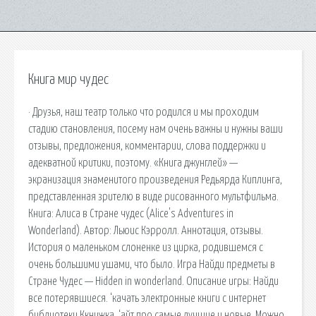
Книга мир чудес
· Друзья, наш театр только что родился и мы проходим
стадию становления, посему нам очень важны и нужны ваши
отзывы, предложения, комментарии, слова поддержки и
адекватной критики, поэтому. «Книга джунглей» —
экранизация знаменитого произведения Редьярда Киплинга,
представленная зрителю в виде рисованного мультфильма.
Книга: Алиса в Стране чудес (Alice's Adventures in
Wonderland). Автор: Льюис Кэрролл. Аннотация, отзывы.
История о маленьком слоненке из цирка, родившемся с
очень большими ушами, что было. Игра Найди предметы в
Стране Чудес — Hidden in wonderland. Описание игры: Найди
все потерявшиеся. ‘качать электронные книги с интернет
библиотеки Ккнижка. ‘айт про самые лучшие и новые. Можно