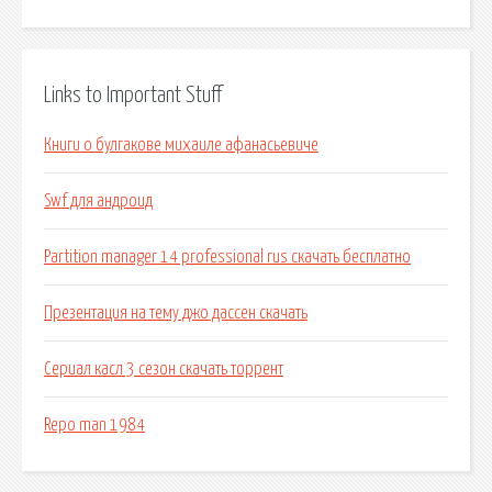
Links to Important Stuff
Книги о булгакове михаиле афанасьевиче
Swf для андроид
Partition manager 14 professional rus скачать бесплатно
Презентация на тему джо дассен скачать
Сериал касл 3 сезон скачать торрент
Repo man 1984