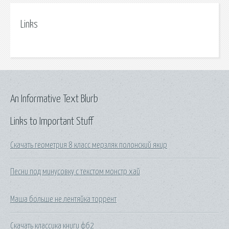
Links
An Informative Text Blurb
Links to Important Stuff
Скачать геометрия 8 класс мерзляк полонский якир
Песни под минусовку с текстом монстр хай
Маша больше не лентяйка торрент
Скачать классика книги фб2