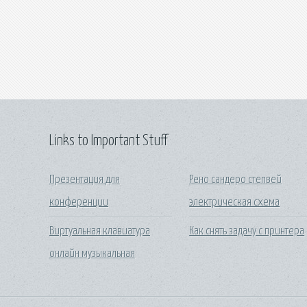
Links to Important Stuff
Презентация для
Рено сандеро степвей
конференции
электрическая схема
Виртуальная клавиатура
Как снять задачу с принтера
онлайн музыкальная