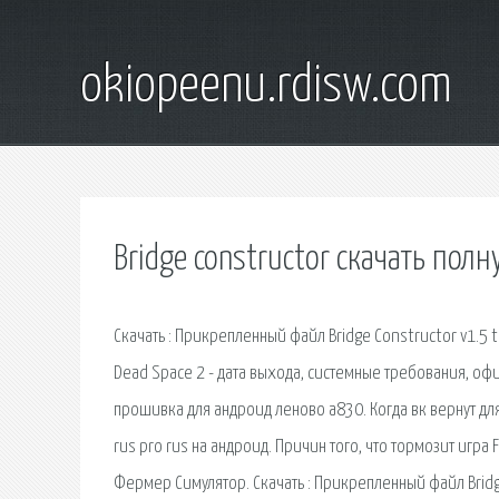
okiopeenu.rdisw.com
Bridge constructor скачать пол
Скачать : Прикрепленный файл Bridge Constructor v1.5 t
Dead Space 2 - дата выхода, системные требования, офи
прошивка для андроид леново а830. Когда вк вернут для
rus pro rus на андроид. Причин того, что тормозит игр
Фермер Симулятор. Скачать : Прикрепленный файл Bridge