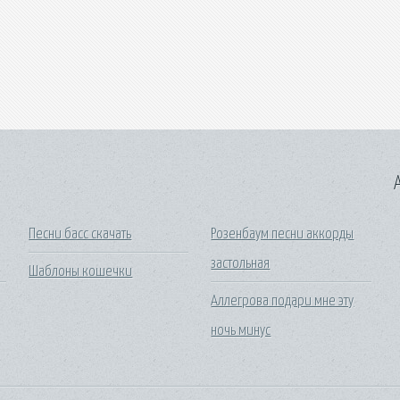
A
Песни басс скачать
Розенбаум песни аккорды
застольная
Шаблоны кошечки
Аллегрова подари мне эту
ночь минус