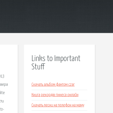
Links to Important
Stuff
013
йвера
Скачать альбом фантом czar
ite
Книга рекордів гіннеса онлайн
сти
Скачать песни на телефон на маму
tr-