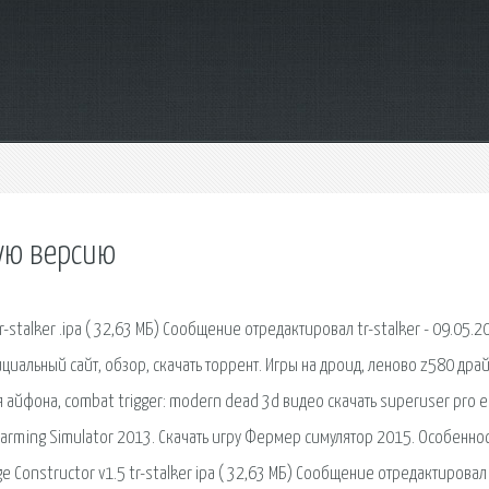
ную версию
r-stalker .ipa ( 32,63 МБ) Сообщение отредактировал tr-stalker - 09.05.2
циальный сайт, обзор, скачать торрент. Игры на дроид, леново z580 дра
 айфона, combat trigger: modern dead 3d видео скачать superuser pro el
а Farming Simulator 2013. Скачать игру Фермер симулятор 2015. Особенно
 Constructor v1.5 tr-stalker ipa ( 32,63 МБ) Сообщение отредактировал 