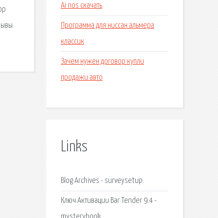
Ai nos скачать
ор
Программа для ниссан альмера
тзывы
классик
Зачем нужен договор купли
продажи авто
Links
Blog Archives - surveysetup.
Ключ Активации Bar Tender 9.4 -
mysterybook.